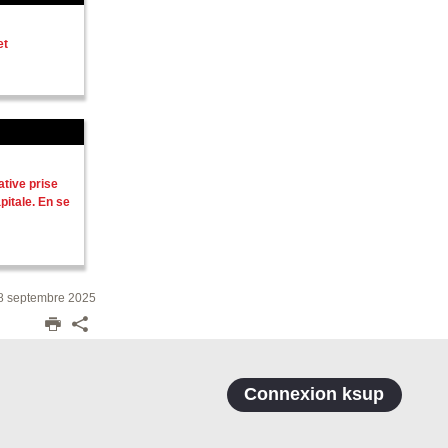
et
ative prise
pitale. En se
18 septembre 2025
Connexion ksup