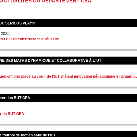
 ACTUALITÉS DU DÉPARTEMENT GEA
GO® SERIOUS PLAY®
 2025]
es LEGO® construisent la réussite
NE DES MATHS DYNAMIQUE ET COLLABORATIVE À L’IUT
es ont pris place au cœur de l'IUT, mêlant innovation pédagogique et dynamiqu
mersion BUT GEA
ur du BUT GEA
e tournoi de foot en salle de l’IUT