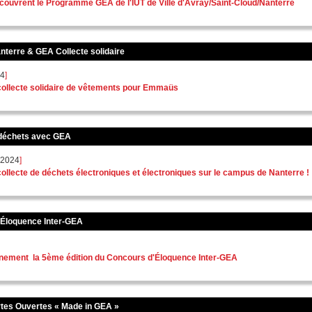
ouvrent le Programme GEA de l'IUT de Ville d'Avray/Saint-Cloud/Nanterre
erre & GEA Collecte solidaire
24
]
collecte solidaire de vêtements pour Emmaüs
 déchets avec GEA
 2024
]
ollecte de déchets électroniques et électroniques sur le campus de Nanterre !
'Éloquence Inter-GEA
ènement la 5ème édition du Concours d'Éloquence Inter-GEA
tes Ouvertes « Made in GEA »