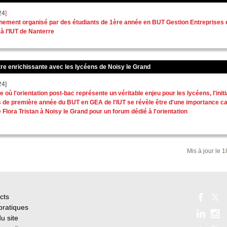
24
]
ènement organisé par des étudiants de 1ère année en BUT Gestion Entreprises 
à l’IUT de Nanterre
re enrichissante avec les lycéens de Noisy le Grand
24]
 où l'orientation post-bac représente un véritable enjeu pour les lycéens, l'initi
s de première année du BUT en GEA de l'IUT se révèle être d'une importance ca
 Flora Tristan à Noisy le Grand pour un forum dédié à l'orientation
Mis à jour le 
cts
pratiques
u site