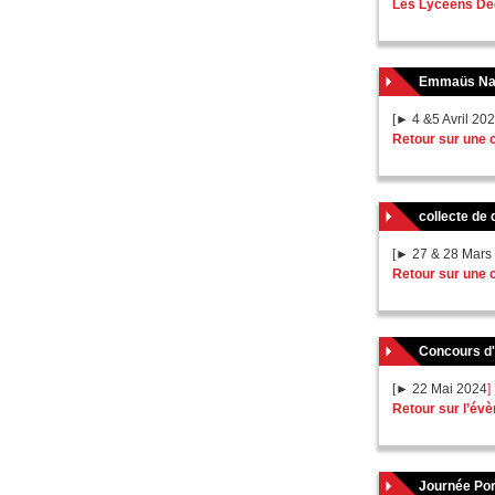
Les Lycéens Déc
Emmaüs Nant
[► 4 &5 Avril 20
Retour sur une 
collecte de
[► 27 & 28 Mars
Retour sur une c
Concours d
[► 22 Mai 2024
]
Retour sur l’év
Journée Por