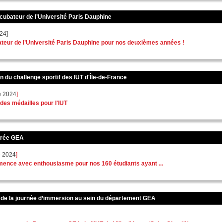
incubateur de l’Université Paris Dauphine
24]
bateur de l’Université Paris Dauphine pour nos deuxièmes années !
n du challenge sportif des IUT d'Île-de-France
e 2024
]
 des médailles pour l'IUT
ntrée GEA
e 2024
]
nce avec enthousiasme pour nos 160 étudiants ayant ...
n de la journée d’immersion au sein du département GEA