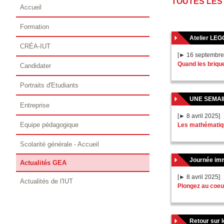
TOUTES LES
Accueil
Formation
Atelier LE
CRÉA-IUT
[► 16 septembre
Quand les briqu
Candidater
Portraits d'Etudiants
UNE SEMAI
Entreprise
[► 8 avril 2025]
Equipe pédagogique
Les mathématiqu
Scolarité générale - Accueil
Journée im
Actualités GEA
[► 8 avril 2025]
Actualités de l'IUT
Plongez au coe
Retour sur l