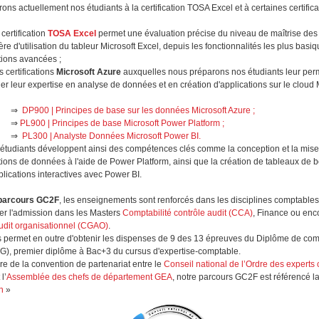
ns actuellement nos étudiants à la certification TOSA Excel et à certaines certifica
 certification
TOSA Excel
permet une évaluation précise du niveau de maîtrise des
ère d'utilisation du tableur Microsoft Excel, depuis les fonctionnalités les plus basi
tions avancées ;
s certifications
Microsoft Azure
auxquelles nous préparons nos étudiants leur per
der leur expertise en analyse de données et en création d'applications sur le cloud 
⇒
DP900 | Principes de base sur les données Microsoft Azure ;
⇒
PL900 | Principes de base Microsoft Power Platform ;
⇒
PL300 | Analyste Données Microsoft Power BI.
étudiants développent ainsi des compétences clés comme la conception et la mis
tions de données à l'aide de Power Platform, ainsi que la création de tableaux de b
plications interactives avec Power BI.
 parcours GC2F
, les enseignements sont renforcés dans les disciplines comptables
ser l'admission dans les Masters
Comptabilité contrôle audit (CCA)
, Finance ou en
audit organisationnel (CGAO)
.
 permet en outre d'obtenir les dispenses de 9 des 13 épreuves du Diplôme de comp
G), premier diplôme à Bac+3 du cursus d'expertise-comptable.
re de la convention de partenariat entre le
Conseil national de l’Ordre des experts
l’
Assemblée des chefs de département GEA
, notre parcours GC2F est référencé l
n
»