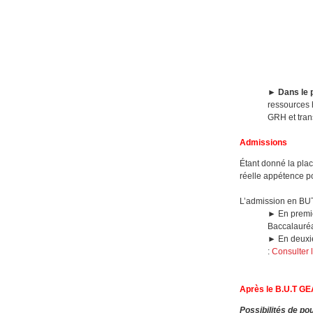
►
Dans le
ressources 
GRH et tran
Admissions
Étant donné la pla
réelle appétence po
L’admission en BUT
► En premiè
Baccalauréa
► En deuxiè
:
Consulter 
Après le B.U.T G
Possibilités de po