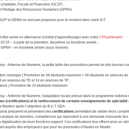
Comptable, Fiscale et Financière (GC2F) ;
et Pilotage des Ressources Humaines (GPRH).
CG2P et GEMA ne sont pas proposés pour le moment dans notre IUT.
t être suivie en alternance (contrat d’apprentissage) avec notre
CFA partenaire :
GC2F – à partir de la première, deuxième ou troisième année ;
GPRH – en troisième année (sous réserve).
Avray - Antenne de Nanterre, la petite taille des promotions permet de très bonnes co
tion classique | Promotion de 56 étudiants maximum = 56 étudiants en séances de
28 en séances de TD et 14 en séances de TP ;
nance | Promotion de 24 étudiants maximum.
Avray - Antenne de Nanterre, l'adaptation locale prévue dans le programme national 
es (certifications) et le renforcement de certains enseignements de spécialité
ux Masters après l’obtention du B.U.T. GEA :
iants préparent et présentent des
certifications
permettant de valider leurs compé
et analyse de données, compétences qui répondent à une demande croissante des 
a digitalisation de leurs fonctions support. Ces certifications leur offrent ainsi un vé
tant auprès des employeurs que pour les poursuites d’études en Master.