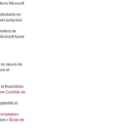
tions Microsoft
 étudiants en
ques jusqu'aux
mettent de
Microsoft Azure
e en œuvre de
ord et
 et financières
core
Contrôle de
tabilité et
 comptables
abel «
École de