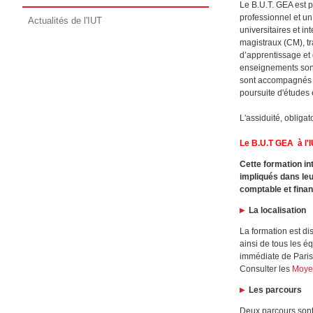
Le B.U.T. GEA est p
professionnel et u
Actualités de l'IUT
universitaires et i
magistraux (CM), tr
d’apprentissage et d
enseignements sont 
sont accompagnés to
poursuite d'études 
L'assiduité, obliga
Le B.U.T GEA à l'I
Cette formation in
impliqués dans leu
comptable et fina
La localisation
La formation est d
ainsi de tous les é
immédiate de Paris 
Consulter les
Moye
Les parcours
Deux parcours sont