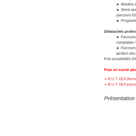
► Masters e
► 3ème anné
parcours GC
► Programme
Débouchés profess
► Parcours G
comptable /
► Parcours 
gestion des 
Puis possibilités d
Pour en savoir plu
⇒ B.U.T. GEA (form
⇒ B.U.T. GEA parco
Présentation