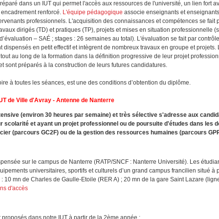
réparé dans un IUT qui permet l'accès aux ressources de l'université, un lien fort av
n encadrement renforcé.
L'équipe pédagogique
associe enseignants et enseignant
ntervenants professionnels. L'acquisition des connaissances et compétences se fait 
avaux dirigés (TD) et pratiques (TP), projets et mises en situation professionnelle (s
’évaluation – ­SAÉ ; stages : 26 semaines au total). L'évaluation se fait par contrôl
dispensés en petit effectif et intègrent de nombreux travaux en groupe et projets. 
ut au long de la formation dans la définition progressive de leur projet profession
et sont préparés à la construction de leurs futures candidatures.
toire à toutes les séances, est une des conditions d’obtention du diplôme.
UT de Ville d'Avray - Antenne de Nanterre
tensive (environ 30 heures par semaine) et très sélective s'adresse aux candi
r scolarité et ayant un projet professionnel ou de poursuite d'études dans les
ncier (parcours GC2F) ou de la gestion des ressources humaines (parcours GP
ispensée sur le campus de Nanterre (RATP/SNCF : Nanterre Université). Les étudian
quipements universitaires, sportifs et culturels d’un grand campus francilien situé à 
: 10 mn de Charles de Gaulle-Etoile (RER A) ; 20 mn de la gare Saint Lazare (ligne
ns d'accès
 proposés dans notre IUT à partir de la 2ème année :