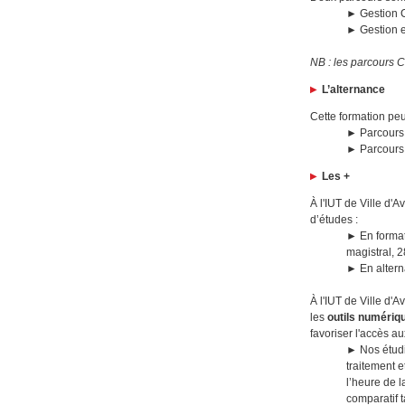
►
Gestion 
► Gestion 
NB : les parcours 
L’alternance
Cette formation peu
► Parcours 
► Parcours 
Les +
À l'IUT de Ville d'
d’études :
►
En forma
magistral, 
►
En alter
À l'IUT de Ville d'
les
outils numériqu
favoriser l'accès a
►
Nos étud
traitement 
l’heure de l
comparatif 