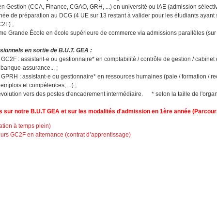
n Gestion (CCA, Finance, CGAO, GRH, ...) en université ou IAE (admission sélectiv
e de préparation au DCG (4 UE sur 13 restant à valider pour les étudiants ayant s
2F) ;
 Grande École en école supérieure de commerce via admissions parallèles (sur
ionnels en sortie de B.U.T. GEA :
C2F : assistant·e ou gestionnaire* en comptabilité / contrôle de gestion / cabinet 
 banque-assurance... ;
GPRH : assistant·e ou gestionnaire* en ressources humaines (paie / formation / re
emplois et compétences, ...) ;
'évolution vers des postes d'encadrement intermédiaire. * selon la taille de l'orga
s sur notre B.U.T GEA et sur les modalités d'admission en 1ère année (Parcour
ation à temps plein)
urs GC2F en alternance (contrat d’apprentissage)