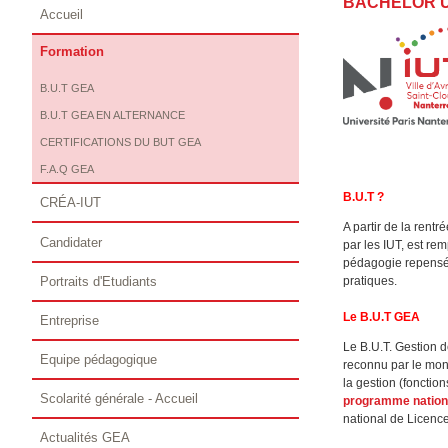
BACHELOR U
Accueil
Formation
B.U.T GEA
B.U.T GEA EN ALTERNANCE
CERTIFICATIONS DU BUT GEA
F.A.Q GEA
B.U.T ?
CRÉA-IUT
A partir de la rent
Candidater
par les IUT, est re
pédagogie repensée 
Portraits d'Etudiants
pratiques.
Le B.U.T GEA
Entreprise
Le B.U.T. Gestion d
Equipe pédagogique
reconnu par le mon
la gestion (fonctio
Scolarité générale - Accueil
programme nation
national de Licenc
Actualités GEA