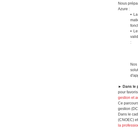
Nous préparo
Azure :
•
La
mati
fonc
•
Le
vali
:
Nos 
solu
d'ap
►
Dans le
pour favori
gestion et 
Ce parcours
gestion (DC
Dans le cad
(CNOEC) et 
la professio