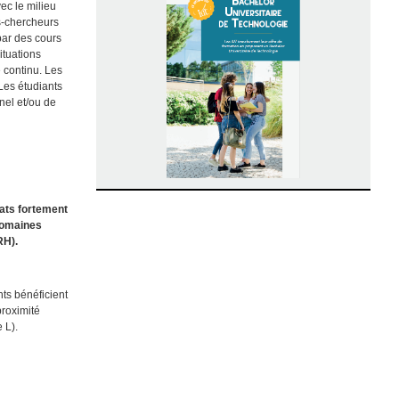
ec le milieu
s-chercheurs
par des cours
ituations
e continu. Les
Les étudiants
nel et/ou de
dats fortement
 domaines
RH).
ts bénéficient
proximité
 L).