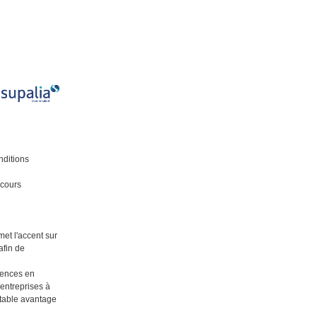
nditions
 cours
met l'accent sur
afin de
tences en
entreprises à
ritable avantage