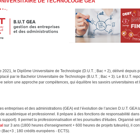
NIVERSITAIRE DE TECHNOLOGIE GEA
rée 2021, le Diplôme Universitaire de Technologie (D.U.T. ; Bac + 2), délivré depuis 
mplacé par le Bachelor Universitaire de Technologie (B.U.T. ; Bac + 3). Le B.U.T. re
selon une approche par compétences, qui équilibre les savoirs universitaires et l
es entreprises et des administrations (GEA) est l’évolution de l’ancien D.U.T. GEA 
de académique et professionnel. Il prépare à des fonctions de responsabilité dans 
ns support). Il permet la professionnalisation et les poursuites d'études. Organisé s
al
sur 3 ans (1800 heures d'enseignement + 600 heures de projets tuteurés), il con
e (Bac+3 ; 180 crédits européens - ECTS).