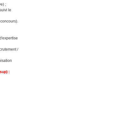
e) ;
uivi le
 concours).
d'expertise
crutement /
nisation
sup) :