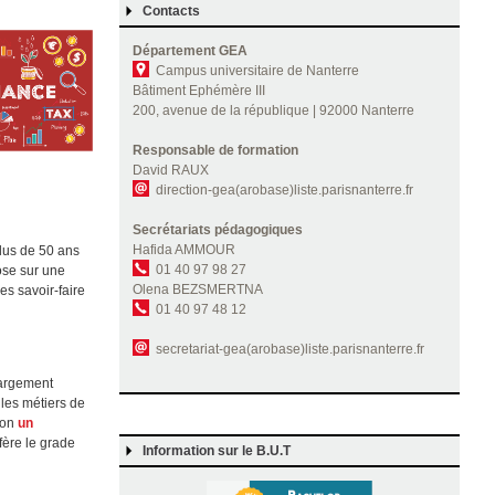
Contacts
Département GEA
Campus universitaire de Nanterre
Bâtiment Ephémère III
200, avenue de la république | 92000 Nanterre
Responsable de formation
David RAUX
direction-gea(arobase)liste.parisnanterre.fr
Secrétariats pédagogiques
Hafida AMMOUR
plus de 50 ans
01 40 97 98 27
pose sur une
Olena BEZSMERTNA
es savoir-faire
01 40 97 48 12
secretariat-gea(arobase)liste.parisnanterre.fr
largement
les métiers de
elon
un
fère le grade
Information sur le B.U.T