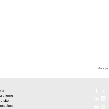
Mis à jo
cts
pratiques
u site
nos sites