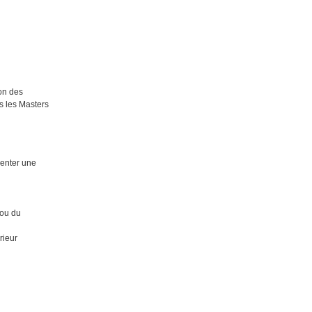
ion des
s les Masters
senter une
 ou du
rieur